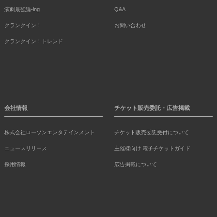
演劇最強論-ing
Q&A
クランクイン！
お問い合わせ
クランクイン！トレンド
会社情報
チケット販売委託・広告掲載
株式会社ローソンエンタテインメント
チケット販売委託受付について
ニュースリリース
主催様向け 電子チケットガイド
採用情報
広告掲載について