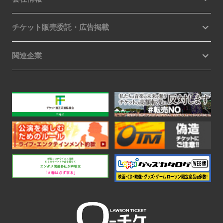
チケット販売委託・広告掲載
関連企業