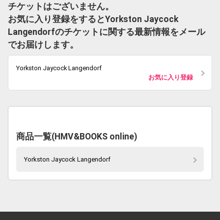
チケットはございません。
お気に入り登録をするとYorkston Jaycock
Langendorfのチケットに関する最新情報をメール
でお届けします。
Yorkston Jaycock Langendorf
お気に入り登録
商品一覧(HMV&BOOKS online)
Yorkston Jaycock Langendorf