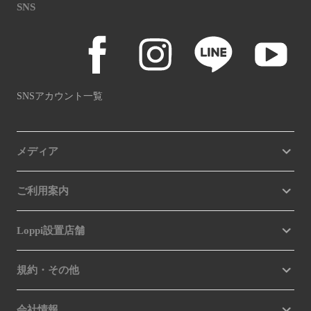
SNS
SNSアカウント一覧
メディア
ご利用案内
Loppi設置店舗
規約・その他
会社情報