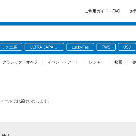
ご利用ガイド・FAQ
お
ドラクエ展
ULTRA JAPAN
LuckyFes
TWS
USJ
2026
クラシック・オペラ
イベント・アート
レジャー
映画
をメールでお届けいたします。