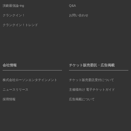
演劇最強論-ing
Q&A
クランクイン！
お問い合わせ
クランクイン！トレンド
会社情報
チケット販売委託・広告掲載
株式会社ローソンエンタテインメント
チケット販売委託受付について
ニュースリリース
主催様向け 電子チケットガイド
採用情報
広告掲載について