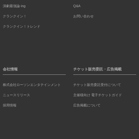
演劇最強論-ing
Q&A
クランクイン！
お問い合わせ
クランクイン！トレンド
会社情報
チケット販売委託・広告掲載
株式会社ローソンエンタテインメント
チケット販売委託受付について
ニュースリリース
主催様向け 電子チケットガイド
採用情報
広告掲載について