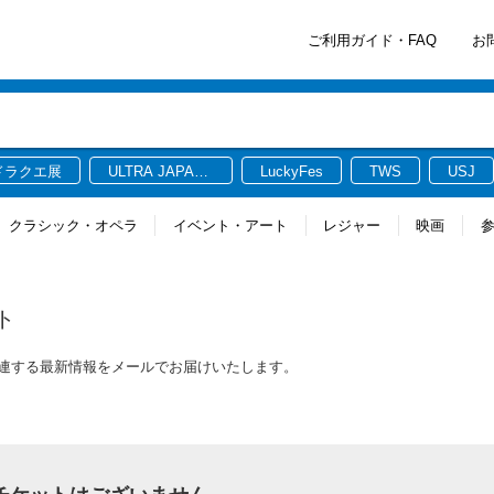
ご利用ガイド・FAQ
お
ドラクエ展
ULTRA JAPAN
LuckyFes
TWS
USJ
2026
クラシック・オペラ
イベント・アート
レジャー
映画
ト
ケットに関連する最新情報をメールでお届けいたします。