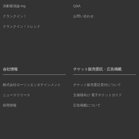
演劇最強論-ing
Q&A
クランクイン！
お問い合わせ
クランクイン！トレンド
会社情報
チケット販売委託・広告掲載
株式会社ローソンエンタテインメント
チケット販売委託受付について
ニュースリリース
主催様向け 電子チケットガイド
採用情報
広告掲載について