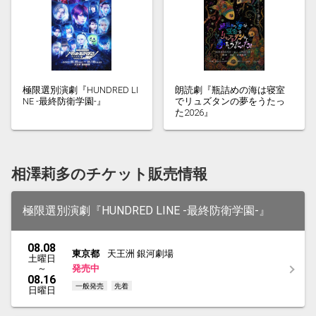
極限選別演劇『HUNDRED LI
朗読劇『瓶詰めの海は寝室
NE -最終防衛学園-』
でリュズタンの夢をうたっ
た2026』
相澤莉多のチケット販売情報
極限選別演劇『HUNDRED LINE -最終防衛学園-』
08.08
東京都
天王洲 銀河劇場
土曜日
～
発売中
08.16
一般発売
先着
日曜日