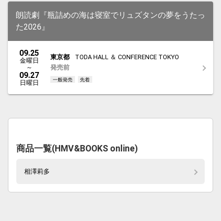
朗読劇『瓶詰めの海は寝室でリュズタンの夢をうたっ
た2026』
09.25
東京都
TODA HALL ＆ CONFERENCE TOKYO
金曜日
～
発売前
09.27
一般発売
先着
日曜日
商品一覧(HMV&BOOKS online)
相澤莉多