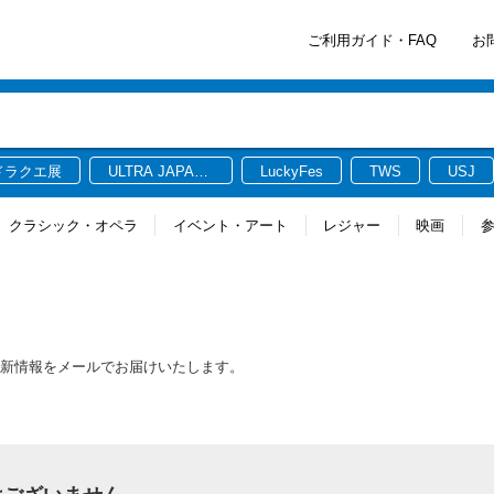
ご利用ガイド・FAQ
お
ドラクエ展
ULTRA JAPAN
LuckyFes
TWS
USJ
2026
クラシック・オペラ
イベント・アート
レジャー
映画
最新情報をメールでお届けいたします。