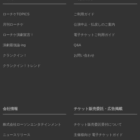
ローチケTOPICS
ご利用ガイド
月刊ローチケ
公演中止・払戻しのご案内
ローチケ演劇宣言！
電子チケットご利用ガイド
演劇最強論-ing
Q&A
クランクイン！
お問い合わせ
クランクイン！トレンド
会社情報
チケット販売委託・広告掲載
株式会社ローソンエンタテインメント
チケット販売委託受付について
ニュースリリース
主催様向け 電子チケットガイド