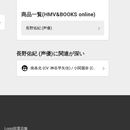
商品一覧(HMV&BOOKS online)
長野佑紀 (声優)
長野佑紀 (声優)に関連が深い
supervised_user_circle
南条光 (CV: 神谷早矢佳) / 小関麗奈 (CV:
長野佑紀)
Loppi設置店舗