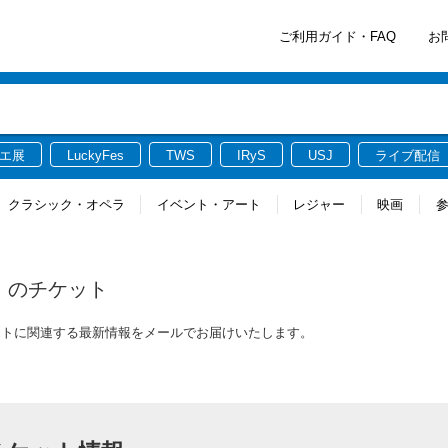
ご利用ガイド・FAQ
お
エ展
LuckyFes
TWS
IRyS
USJ
ライブ配信
クラシック・オペラ
イベント・アート
レジャー
映画
のチケット
チケットに関連する最新情報をメールでお届けいたします。