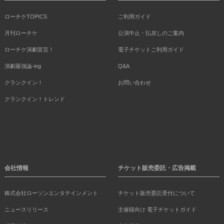
ローチケTOPICS
ご利用ガイド
月刊ローチケ
公演中止・払戻しのご案内
ローチケ演劇宣言！
電子チケットご利用ガイド
演劇最強論-ing
Q&A
クランクイン！
お問い合わせ
クランクイン！トレンド
会社情報
チケット販売委託・広告掲載
株式会社ローソンエンタテインメント
チケット販売委託受付について
ニュースリリース
主催様向け 電子チケットガイド