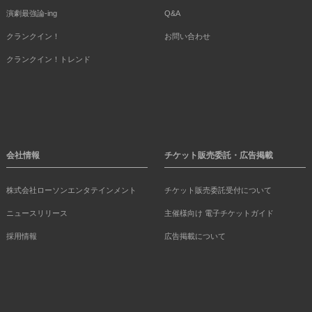
演劇最強論-ing
Q&A
クランクイン！
お問い合わせ
クランクイン！トレンド
会社情報
チケット販売委託・広告掲載
株式会社ローソンエンタテインメント
チケット販売委託受付について
ニュースリリース
主催様向け 電子チケットガイド
採用情報
広告掲載について