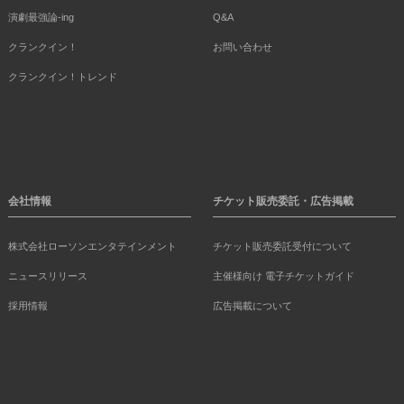
演劇最強論-ing
Q&A
クランクイン！
お問い合わせ
クランクイン！トレンド
会社情報
チケット販売委託・広告掲載
株式会社ローソンエンタテインメント
チケット販売委託受付について
ニュースリリース
主催様向け 電子チケットガイド
採用情報
広告掲載について