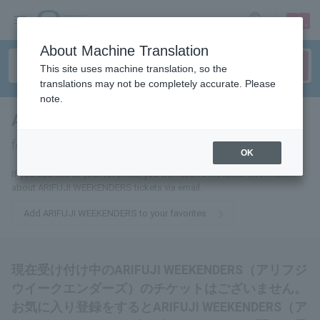
sign up
login
Language
About Machine Translation
This site uses machine translation, so the
translations may not be completely accurate. Please
note.
ARIFUJI WEEKENDERS
tickets
for
OK
If you add this to your favorites, you will receive the latest information
about ARIFUJI WEEKENDERS tickets via email.
Add ARIFUJI WEEKENDERS to your favorites
現在受け付け中のARIFUJI WEEKENDERS（アリフジ
ウイークエンダーズ）のチケットはございません。
お気に入り登録をするとARIFUJI WEEKENDERS（ア