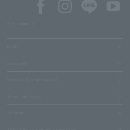
SNS account list
media
User guide
Stores with Loppi installed
Terms and Others
About us
Ticket sales consignment/advertising