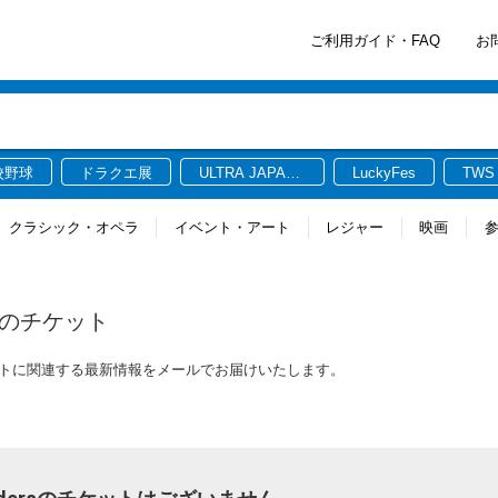
ご利用ガイド・FAQ
お
校野球
ドラクエ展
ULTRA JAPAN
LuckyFes
TWS
2026
クラシック・オペラ
イベント・アート
レジャー
映画
のチケット
dersのチケットに関連する最新情報をメールでお届けいたします。