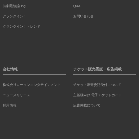
演劇最強論-ing
Q&A
クランクイン！
お問い合わせ
クランクイン！トレンド
会社情報
チケット販売委託・広告掲載
株式会社ローソンエンタテインメント
チケット販売委託受付について
ニュースリリース
主催様向け 電子チケットガイド
採用情報
広告掲載について