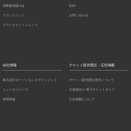
演劇最強論-ing
Q&A
クランクイン！
お問い合わせ
クランクイン！トレンド
会社情報
チケット販売委託・広告掲載
株式会社ローソンエンタテインメント
チケット販売委託受付について
ニュースリリース
主催様向け 電子チケットガイド
採用情報
広告掲載について