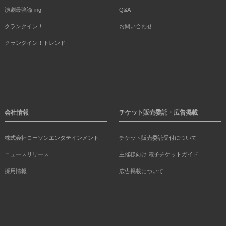
演劇最強論-ing
Q&A
クランクイン！
お問い合わせ
クランクイン！トレンド
会社情報
チケット販売委託・広告掲載
株式会社ローソンエンタテインメント
チケット販売委託受付について
ニュースリリース
主催様向け 電子チケットガイド
採用情報
広告掲載について