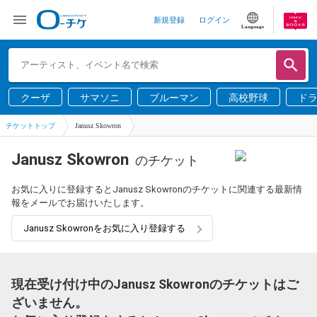
新規登録
ログイン
Language
クーザ
サマソニ
ブルーマン
高校野球
ド
チケットトップ
Janusz Skowron
Janusz Skowron
のチケット
お気に入りに登録するとJanusz Skowronのチケットに関連する最新情
報をメールでお届けいたします。
Janusz Skowronをお気に入り登録する
現在受け付け中のJanusz Skowronのチケットはご
ざいません。