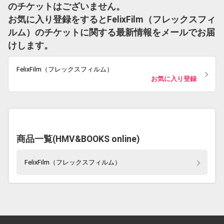
のチケットはございません。
お気に入り登録をするとFelixFilm（フレックスフィ
ルム）のチケットに関する最新情報をメールでお届
けします。
FelixFilm（フレックスフィルム）
お気に入り登録
商品一覧(HMV&BOOKS online)
FelixFilm（フレックスフィルム）