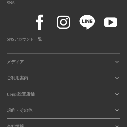
SNS
SNSアカウント一覧
メディア
ご利用案内
Loppi設置店舗
規約・その他
会社情報