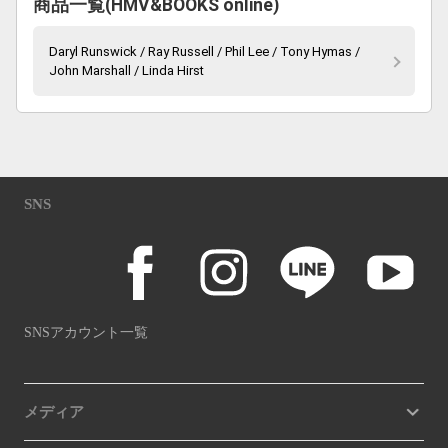
商品一覧(HMV&BOOKS online)
Daryl Runswick / Ray Russell / Phil Lee / Tony Hymas /
John Marshall / Linda Hirst
SNS
SNSアカウント一覧
メディア