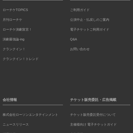
ローチケTOPICS
ご利用ガイド
月刊ローチケ
公演中止・払戻しのご案内
ローチケ演劇宣言！
電子チケットご利用ガイド
演劇最強論-ing
Q&A
クランクイン！
お問い合わせ
クランクイン！トレンド
会社情報
チケット販売委託・広告掲載
株式会社ローソンエンタテインメント
チケット販売委託受付について
ニュースリリース
主催様向け 電子チケットガイド