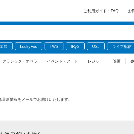
ご利用ガイド・FAQ
お
エ展
LuckyFes
TWS
IRyS
USJ
ライブ配信
クラシック・オペラ
イベント・アート
レジャー
映画
する最新情報をメールでお届けいたします。