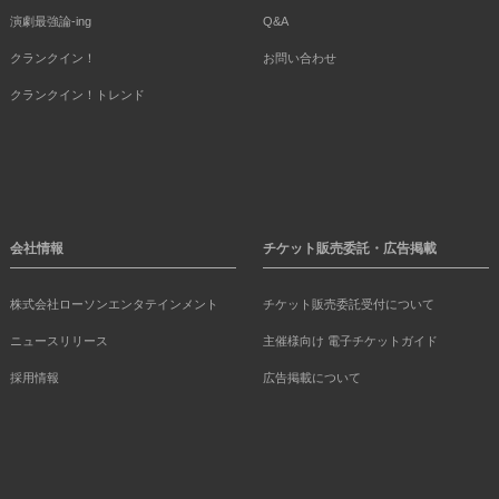
演劇最強論-ing
Q&A
クランクイン！
お問い合わせ
クランクイン！トレンド
会社情報
チケット販売委託・広告掲載
株式会社ローソンエンタテインメント
チケット販売委託受付について
ニュースリリース
主催様向け 電子チケットガイド
採用情報
広告掲載について