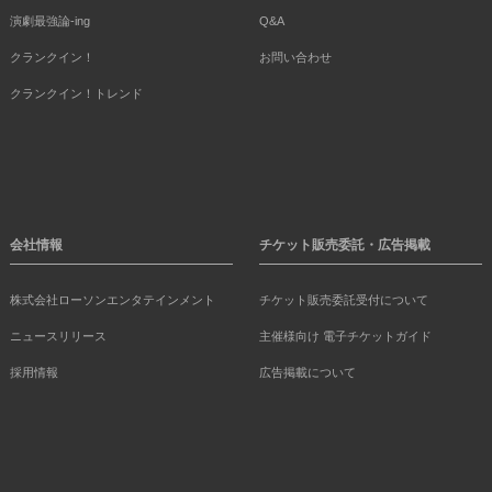
演劇最強論-ing
Q&A
クランクイン！
お問い合わせ
クランクイン！トレンド
会社情報
チケット販売委託・広告掲載
株式会社ローソンエンタテインメント
チケット販売委託受付について
ニュースリリース
主催様向け 電子チケットガイド
採用情報
広告掲載について