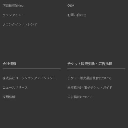
演劇最強論-ing
Q&A
クランクイン！
お問い合わせ
クランクイン！トレンド
会社情報
チケット販売委託・広告掲載
株式会社ローソンエンタテインメント
チケット販売委託受付について
ニュースリリース
主催様向け 電子チケットガイド
採用情報
広告掲載について