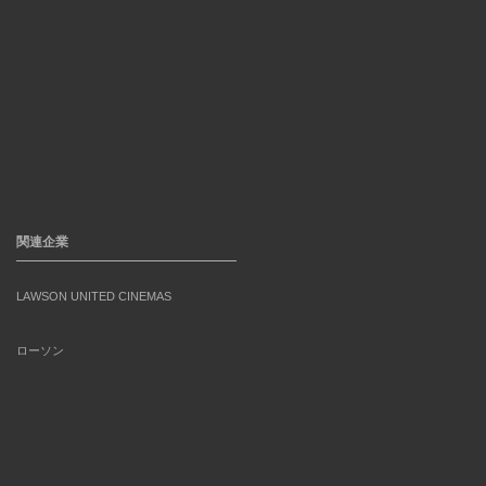
関連企業
LAWSON UNITED CINEMAS
ローソン