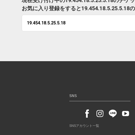
現在受け付け中の19.454.18.5.25.5.18
お気に入り登録をすると19.454.18.5.25
19.454.18.5.25.5.18
SNS
SNSアカウント一覧