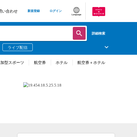
問い合わせ
新規登録
ログイン
Language
詳細検索
ライブ配信
参加型スポーツ
航空券
ホテル
航空券＋ホテル