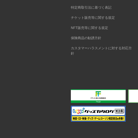
特定商取引法に基づく表記
チケット販売等に関する規定
NFT販売等に関する規定
保険商品の勧誘方針
カスタマーハラスメントに対する対応方
針