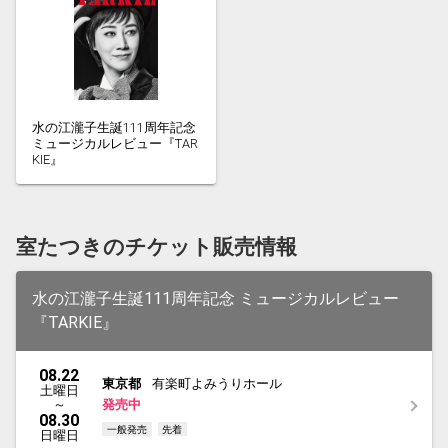
水の江瀧子生誕111周年記念
ミュージカルレビュー『TAR
KIE』
室たつきのチケット販売情報
水の江瀧子生誕111周年記念 ミュージカルレビュー
『TARKIE』
08.22
東京都
有楽町よみうりホール
土曜日
～
発売中
08.30
一般発売
先着
日曜日