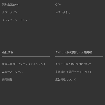
演劇最強論-ing
Q&A
クランクイン！
お問い合わせ
クランクイン！トレンド
会社情報
チケット販売委託・広告掲載
株式会社ローソンエンタテインメント
チケット販売委託受付について
ニュースリリース
主催様向け 電子チケットガイド
採用情報
広告掲載について