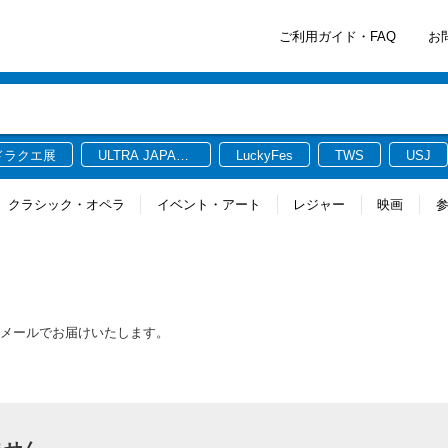
ご利用ガイド・FAQ
お
ドラクエ展
ULTRA JAPAN
LuckyFes
TWS
USJ
2026
クラシック・オペラ
イベント・アート
レジャー
映画
報をメールでお届けいたします。