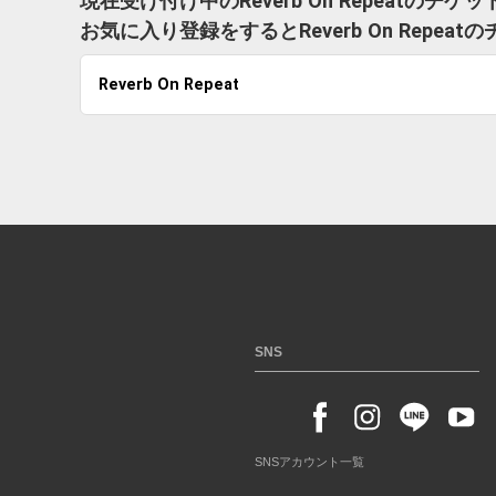
現在受け付け中のReverb On Repeatのチ
お気に入り登録をするとReverb On Rep
Reverb On Repeat
SNS
SNSアカウント一覧