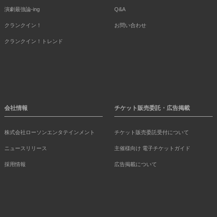
演劇最強論-ing
Q&A
クランクイン！
お問い合わせ
クランクイン！トレンド
会社情報
チケット販売委託・広告掲載
株式会社ローソンエンタテインメント
チケット販売委託受付について
ニュースリリース
主催様向け 電子チケットガイド
採用情報
広告掲載について