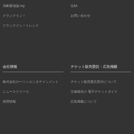
演劇最強論-ing
Q&A
クランクイン！
お問い合わせ
クランクイン！トレンド
会社情報
チケット販売委託・広告掲載
株式会社ローソンエンタテインメント
チケット販売委託受付について
ニュースリリース
主催様向け 電子チケットガイド
採用情報
広告掲載について