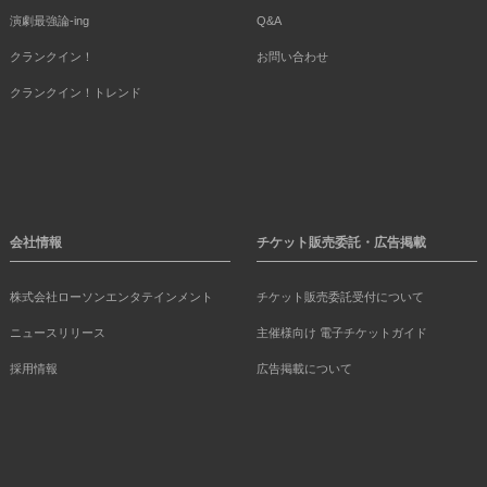
演劇最強論-ing
Q&A
クランクイン！
お問い合わせ
クランクイン！トレンド
会社情報
チケット販売委託・広告掲載
株式会社ローソンエンタテインメント
チケット販売委託受付について
ニュースリリース
主催様向け 電子チケットガイド
採用情報
広告掲載について