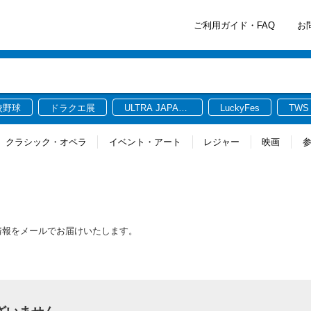
ご利用ガイド・FAQ
お
校野球
ドラクエ展
ULTRA JAPAN
LuckyFes
TWS
2026
クラシック・オペラ
イベント・アート
レジャー
映画
新情報をメールでお届けいたします。