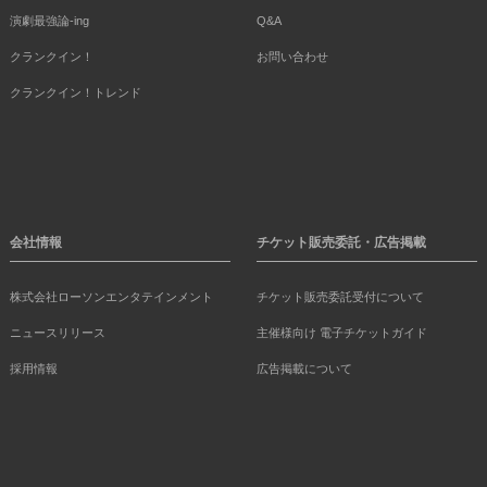
演劇最強論-ing
Q&A
クランクイン！
お問い合わせ
クランクイン！トレンド
会社情報
チケット販売委託・広告掲載
株式会社ローソンエンタテインメント
チケット販売委託受付について
ニュースリリース
主催様向け 電子チケットガイド
採用情報
広告掲載について