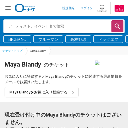
新規登録
ログイン
Language
BIGBANG
ブルーマン
高校野球
ドラクエ展
チケットトップ
Maya Blandy
Maya Blandy
のチケット
お気に入りに登録するとMaya Blandyのチケットに関連する最新情報を
メールでお届けいたします。
Maya Blandyをお気に入り登録する
現在受け付け中のMaya Blandyのチケットはござい
ません。