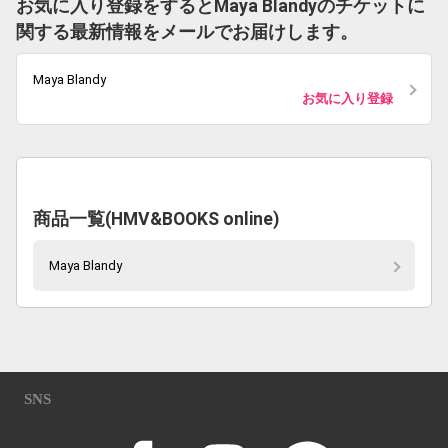
お気に入り登録をするとMaya Blandyのチケットに
関する最新情報をメールでお届けします。
Maya Blandy
お気に入り登録
商品一覧(HMV&BOOKS online)
Maya Blandy
SNS