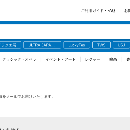
ご利用ガイド・FAQ
お
ドラクエ展
ULTRA JAPAN
LuckyFes
TWS
USJ
2026
クラシック・オペラ
イベント・アート
レジャー
映画
新情報をメールでお届けいたします。