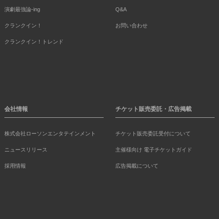
演劇最強論-ing
Q&A
クランクイン！
お問い合わせ
クランクイン！トレンド
会社情報
チケット販売委託・広告掲載
株式会社ローソンエンタテインメント
チケット販売委託受付について
ニュースリリース
主催様向け 電子チケットガイド
採用情報
広告掲載について