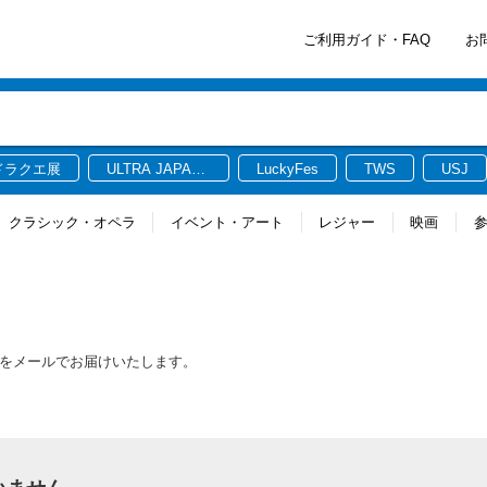
ご利用ガイド・FAQ
お
ドラクエ展
ULTRA JAPAN
LuckyFes
TWS
USJ
2026
クラシック・オペラ
イベント・アート
レジャー
映画
情報をメールでお届けいたします。