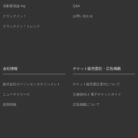
演劇最強論-ing
Q&A
クランクイン！
お問い合わせ
クランクイン！トレンド
会社情報
チケット販売委託・広告掲載
株式会社ローソンエンタテインメント
チケット販売委託受付について
ニュースリリース
主催様向け 電子チケットガイド
採用情報
広告掲載について