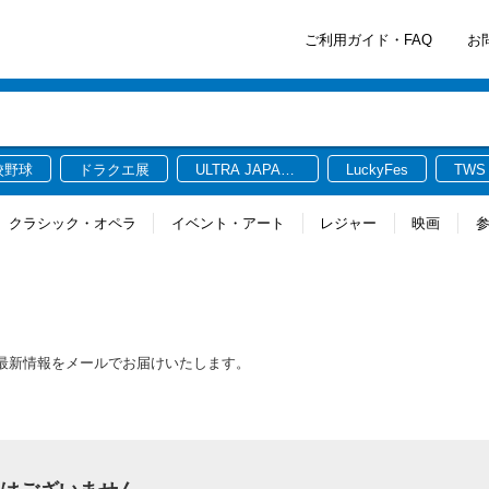
ご利用ガイド・FAQ
お
校野球
ドラクエ展
ULTRA JAPAN
LuckyFes
TWS
2026
クラシック・オペラ
イベント・アート
レジャー
映画
連する最新情報をメールでお届けいたします。