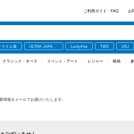
ご利用ガイド・FAQ
お
ドラクエ展
ULTRA JAPAN
LuckyFes
TWS
USJ
2026
クラシック・オペラ
イベント・アート
レジャー
映画
連する最新情報をメールでお届けいたします。