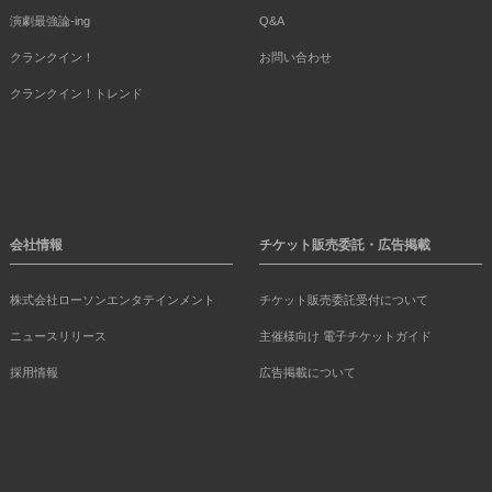
演劇最強論-ing
Q&A
クランクイン！
お問い合わせ
クランクイン！トレンド
会社情報
チケット販売委託・広告掲載
株式会社ローソンエンタテインメント
チケット販売委託受付について
ニュースリリース
主催様向け 電子チケットガイド
採用情報
広告掲載について