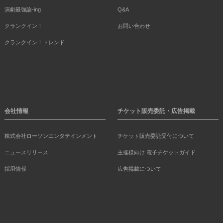
演劇最強論-ing
Q&A
クランクイン！
お問い合わせ
クランクイン！トレンド
会社情報
チケット販売委託・広告掲載
株式会社ローソンエンタテインメント
チケット販売委託受付について
ニュースリリース
主催様向け 電子チケットガイド
採用情報
広告掲載について