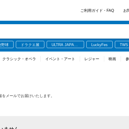
ご利用ガイド・FAQ
お
校野球
ドラクエ展
ULTRA JAPAN
LuckyFes
TWS
2026
クラシック・オペラ
イベント・アート
レジャー
映画
情報をメールでお届けいたします。