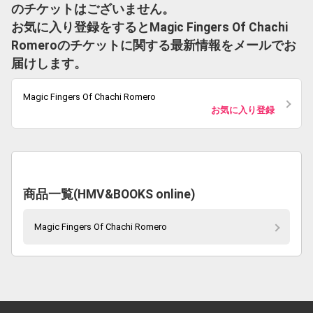
のチケットはございません。
お気に入り登録をするとMagic Fingers Of Chachi
Romeroのチケットに関する最新情報をメールでお
届けします。
Magic Fingers Of Chachi Romero
お気に入り登録
商品一覧(HMV&BOOKS online)
Magic Fingers Of Chachi Romero