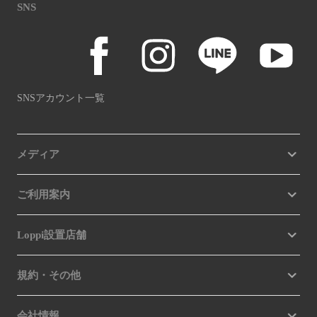
SNS
SNSアカウント一覧
メディア
ご利用案内
Loppi設置店舗
規約・その他
会社情報