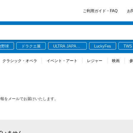
ご利用ガイド・FAQ
お
校野球
ドラクエ展
ULTRA JAPAN
LuckyFes
TWS
2026
クラシック・オペラ
イベント・アート
レジャー
映画
新情報をメールでお届けいたします。