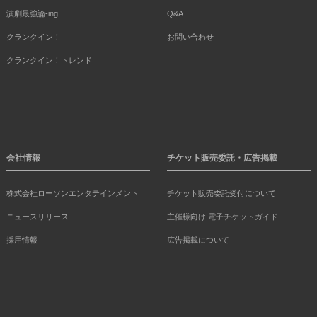
演劇最強論-ing
Q&A
クランクイン！
お問い合わせ
クランクイン！トレンド
会社情報
チケット販売委託・広告掲載
株式会社ローソンエンタテインメント
チケット販売委託受付について
ニュースリリース
主催様向け 電子チケットガイド
採用情報
広告掲載について