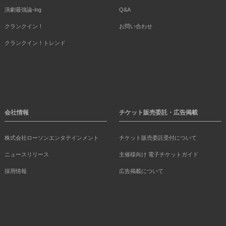
演劇最強論-ing
Q&A
クランクイン！
お問い合わせ
クランクイン！トレンド
会社情報
チケット販売委託・広告掲載
株式会社ローソンエンタテインメント
チケット販売委託受付について
ニュースリリース
主催様向け 電子チケットガイド
採用情報
広告掲載について