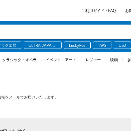
ご利用ガイド・FAQ
お
ドラクエ展
ULTRA JAPAN
LuckyFes
TWS
USJ
2026
クラシック・オペラ
イベント・アート
レジャー
映画
最新情報をメールでお届けいたします。