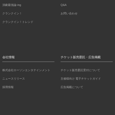
演劇最強論-ing
Q&A
クランクイン！
お問い合わせ
クランクイン！トレンド
会社情報
チケット販売委託・広告掲載
株式会社ローソンエンタテインメント
チケット販売委託受付について
ニュースリリース
主催様向け 電子チケットガイド
採用情報
広告掲載について