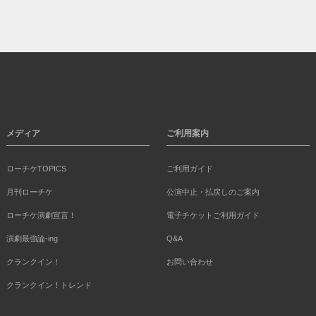
メディア
ご利用案内
ローチケTOPICS
ご利用ガイド
月刊ローチケ
公演中止・払戻しのご案内
ローチケ演劇宣言！
電子チケットご利用ガイド
演劇最強論-ing
Q&A
クランクイン！
お問い合わせ
クランクイン！トレンド