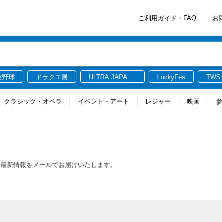
ご利用ガイド・FAQ
お
校野球
ドラクエ展
ULTRA JAPAN
LuckyFes
TWS
2026
クラシック・オペラ
イベント・アート
レジャー
映画
する最新情報をメールでお届けいたします。