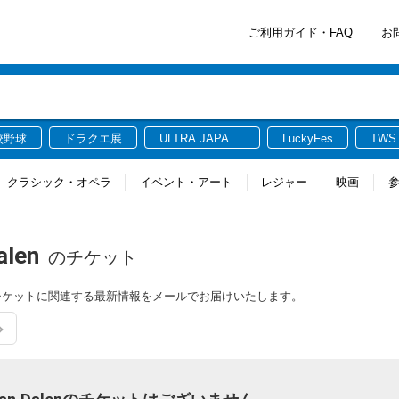
ご利用ガイド・FAQ
お
校野球
ドラクエ展
ULTRA JAPAN
LuckyFes
TWS
2026
クラシック・オペラ
イベント・アート
レジャー
映画
alen
のチケット
n Dalenのチケットに関連する最新情報をメールでお届けいたします。