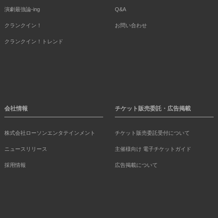
演劇最強論-ing
Q&A
クランクイン！
お問い合わせ
クランクイン！トレンド
会社情報
チケット販売委託・広告掲載
株式会社ローソンエンタテインメント
チケット販売委託受付について
ニュースリリース
主催様向け 電子チケットガイド
採用情報
広告掲載について