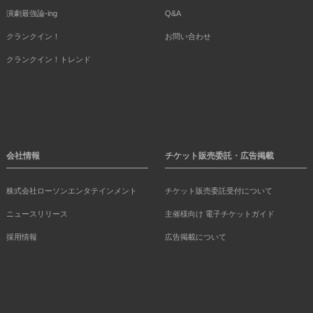
演劇最強論-ing
Q&A
クランクイン！
お問い合わせ
クランクイン！トレンド
会社情報
チケット販売委託・広告掲載
株式会社ローソンエンタテインメント
チケット販売委託受付について
ニュースリリース
主催様向け 電子チケットガイド
採用情報
広告掲載について