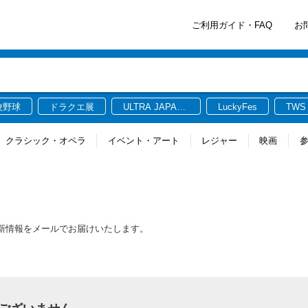
ご利用ガイド・FAQ
お
校野球
ドラクエ展
ULTRA JAPAN
LuckyFes
TWS
2026
クラシック・オペラ
イベント・アート
レジャー
映画
る最新情報をメールでお届けいたします。