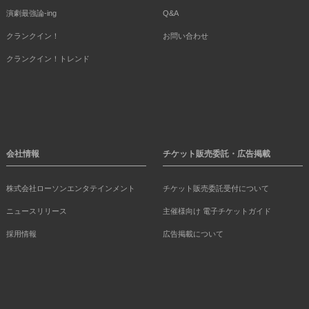
演劇最強論-ing
Q&A
クランクイン！
お問い合わせ
クランクイン！トレンド
会社情報
チケット販売委託・広告掲載
株式会社ローソンエンタテインメント
チケット販売委託受付について
ニュースリリース
主催様向け 電子チケットガイド
採用情報
広告掲載について