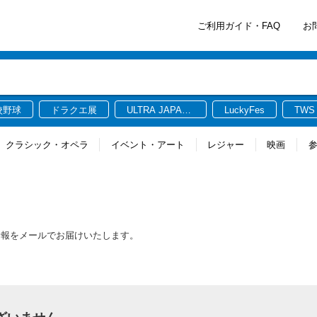
ご利用ガイド・FAQ
お
校野球
ドラクエ展
ULTRA JAPAN
LuckyFes
TWS
2026
クラシック・オペラ
イベント・アート
レジャー
映画
新情報をメールでお届けいたします。