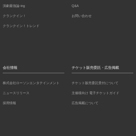
演劇最強論-ing
Q&A
クランクイン！
お問い合わせ
クランクイン！トレンド
会社情報
チケット販売委託・広告掲載
株式会社ローソンエンタテインメント
チケット販売委託受付について
ニュースリリース
主催様向け 電子チケットガイド
採用情報
広告掲載について