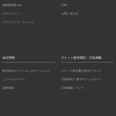
演劇最強論-ing
Q&A
クランクイン！
お問い合わせ
クランクイン！トレンド
会社情報
チケット販売委託・広告掲載
株式会社ローソンエンタテインメント
チケット販売委託受付について
ニュースリリース
主催様向け 電子チケットガイド
採用情報
広告掲載について