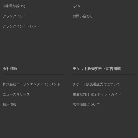
演劇最強論-ing
Q&A
クランクイン！
お問い合わせ
クランクイン！トレンド
会社情報
チケット販売委託・広告掲載
株式会社ローソンエンタテインメント
チケット販売委託受付について
ニュースリリース
主催様向け 電子チケットガイド
採用情報
広告掲載について