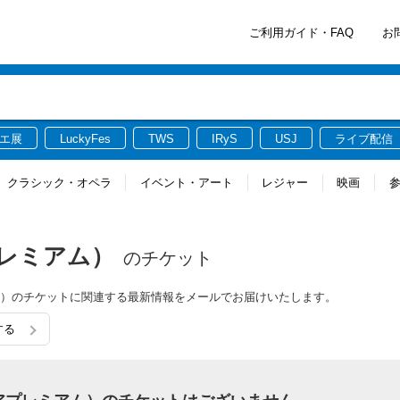
ご利用ガイド・FAQ
お
エ展
LuckyFes
TWS
IRyS
USJ
ライブ配信
クラシック・オペラ
イベント・アート
レジャー
映画
アプレミアム）
のチケット
レミアム）のチケットに関連する最新情報をメールでお届けいたします。
する