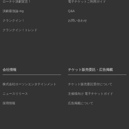
ローチケ演劇宣言！
電子チケットご利用ガイド
演劇最強論-ing
Q&A
クランクイン！
お問い合わせ
クランクイン！トレンド
会社情報
チケット販売委託・広告掲載
株式会社ローソンエンタテインメント
チケット販売委託受付について
ニュースリリース
主催様向け 電子チケットガイド
採用情報
広告掲載について