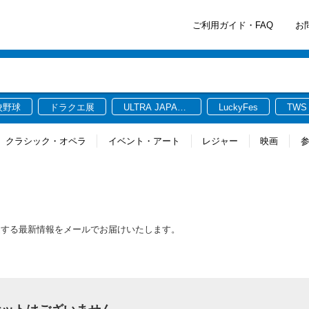
ご利用ガイド・FAQ
お
校野球
ドラクエ展
ULTRA JAPAN
LuckyFes
TWS
2026
クラシック・オペラ
イベント・アート
レジャー
映画
ト
連する最新情報をメールでお届けいたします。