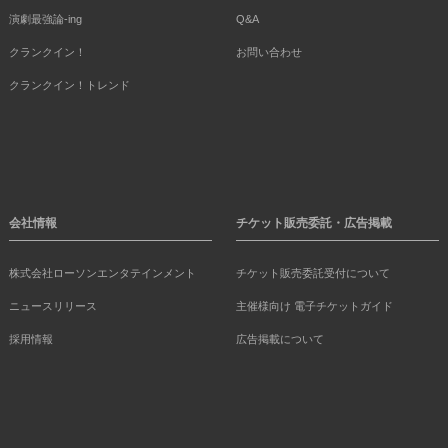
演劇最強論-ing
Q&A
クランクイン！
お問い合わせ
クランクイン！トレンド
会社情報
チケット販売委託・広告掲載
株式会社ローソンエンタテインメント
チケット販売委託受付について
ニュースリリース
主催様向け 電子チケットガイド
採用情報
広告掲載について