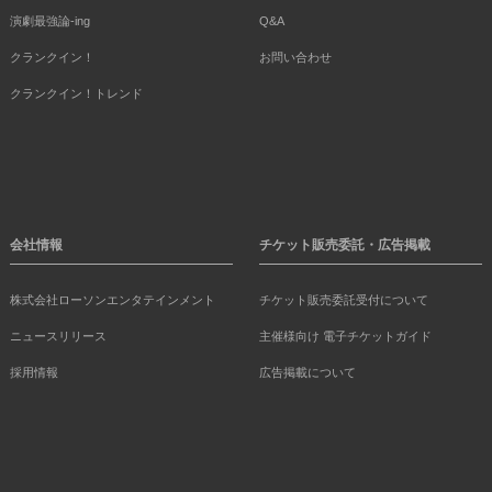
演劇最強論-ing
Q&A
クランクイン！
お問い合わせ
クランクイン！トレンド
会社情報
チケット販売委託・広告掲載
株式会社ローソンエンタテインメント
チケット販売委託受付について
ニュースリリース
主催様向け 電子チケットガイド
採用情報
広告掲載について