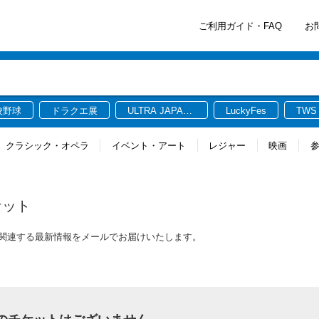
ご利用ガイド・FAQ
お
校野球
ドラクエ展
ULTRA JAPAN
LuckyFes
TWS
2026
クラシック・オペラ
イベント・アート
レジャー
映画
ケット
のチケットに関連する最新情報をメールでお届けいたします。