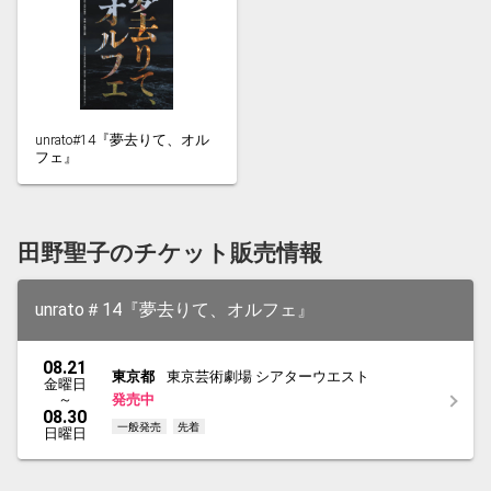
unrato#14『夢去りて、オル
フェ』
田野聖子のチケット販売情報
unrato＃14『夢去りて、オルフェ』
08.21
東京都
東京芸術劇場 シアターウエスト
金曜日
～
発売中
08.30
一般発売
先着
日曜日