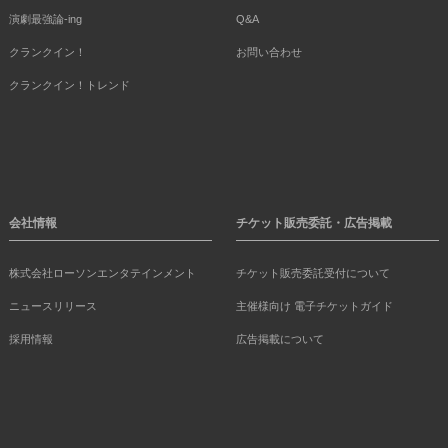
演劇最強論-ing
Q&A
クランクイン！
お問い合わせ
クランクイン！トレンド
会社情報
チケット販売委託・広告掲載
株式会社ローソンエンタテインメント
チケット販売委託受付について
ニュースリリース
主催様向け 電子チケットガイド
採用情報
広告掲載について